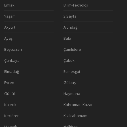
Emlak
Bilim-Teknoloji
Yaşam
3.Sayfa
Akyurt
Altındağ
Ayaş
Bala
Beypazarı
Çamlıdere
Çankaya
Çubuk
Elmadağ
Etimesgut
Evren
Gölbaşı
Güdül
Haymana
Kalecik
Kahraman Kazan
Keçiören
Kızılcahamam
Mamak
Nallıhan