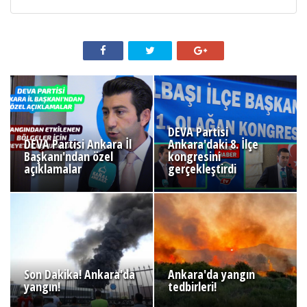
DEVA Partisi
DEVA Partisi Ankara İl
Ankara'daki 8. İlçe
Başkanı'ndan özel
kongresini
açıklamalar
gerçekleştirdi
Son Dakika! Ankara'da
Ankara'da yangın
yangın!
tedbirleri!