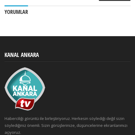
YORUMLAR
KANAL ANKARA
Haberciliği görüntü ile birleştiriyoruz. Herkesin söylediği değil sizin
söylediğiniz önemli. Sizin görüşlerinize, düşüncelerine ekranlarımızı
açıyoruz.