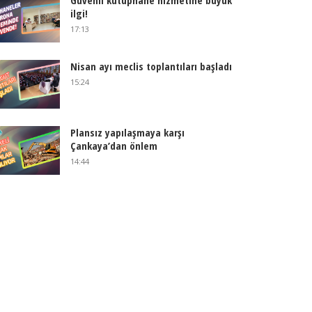
Güvenli kütüphane hizmetine büyük
ilgi!
17:13
Nisan ayı meclis toplantıları başladı
15:24
Plansız yapılaşmaya karşı
Çankaya’dan önlem
14:44