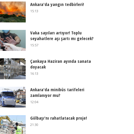
Ankara'da yangın tedbirleri!
15:13
Vaka sayıları artıyor! Toplu
seyahatlere aşı şartı mı gelecek?
15:57
Çankaya Haziran ayında sanata
doyacak
16:13
Ankara'da minibüs tarifeleri
zamlanıyor mu?
12:04
Gölbaşı'nı rahatlatacak proje!
21:30