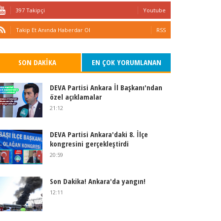
397 Takipçi
Youtube
Takip Et Anında Haberdar Ol
RSS
SON DAKIKA
EN ÇOK YORUMLANAN
DEVA Partisi Ankara İl Başkanı'ndan
özel açıklamalar
21:12
DEVA Partisi Ankara'daki 8. İlçe
kongresini gerçekleştirdi
20:59
Son Dakika! Ankara'da yangın!
12:11