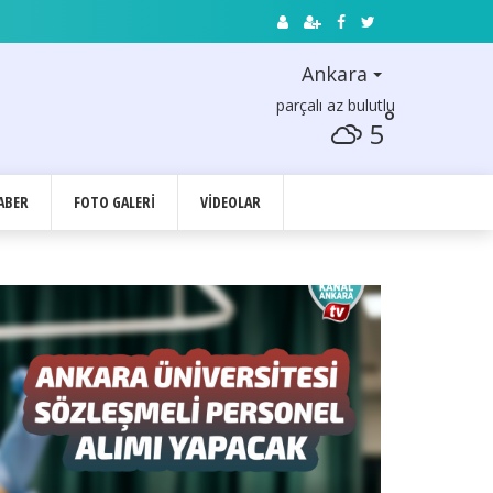
Ankara
parçalı az bulutlu
°
5
ABER
FOTO GALERI
VIDEOLAR