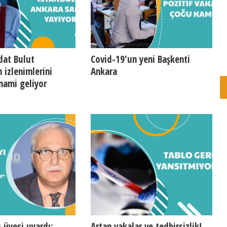
dat Bulut
Covid-19'un yeni Başkenti
 izlenimlerini
Ankara
unami geliyor
 üyesi uyardı:
Artan vakalar ve tedbirsizlik!