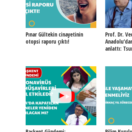
Pınar Gültekin cinayetinin
Prof. Dr. Ve
otopsi raporu çıktı!
Anadolu’dan
anlattı: Ts
Başkent Gündemi:
Bilim Kurulu