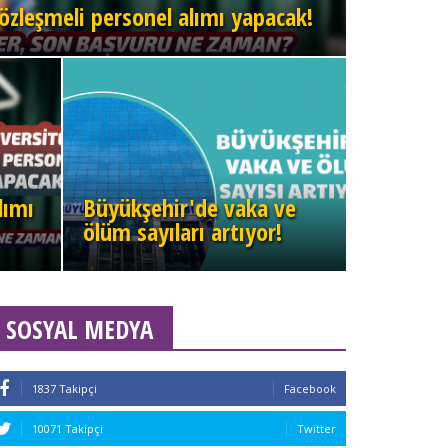
özleşmeli personel alımı yapacak!
lımı
Büyükşehir'de vaka ve
ölüm sayıları artıyor!
SOSYAL MEDYA
1837 Takipçi
Facebook
10071 Takipçi
Twitter