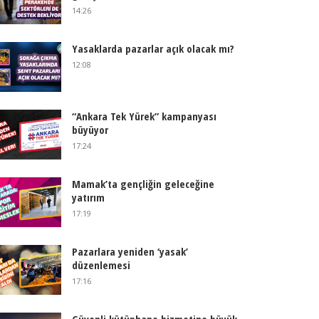
14:26
Yasaklarda pazarlar açık olacak mı?
12:08
“Ankara Tek Yürek” kampanyası
büyüyor
17:24
Mamak’ta gençliğin geleceğine
yatırım
17:19
Pazarlara yeniden ‘yasak’
düzenlemesi
17:16