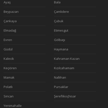
Ayaş
Bala
Beypazarı
Çamlıdere
Çankaya
Çubuk
Elmadağ
Etimesgut
Evren
Gölbaşı
Güdül
Haymana
Kalecik
Kahraman Kazan
Keçiören
Kızılcahamam
Mamak
Nallıhan
Polatlı
Pursaklar
Sincan
Şereflikoçhisar
Yenimahalle