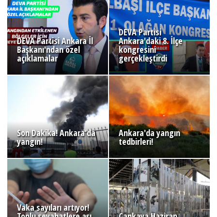
DEVA Partisi
DEVA Partisi Ankara İl
Ankara'daki 8. İlçe
Başkanı'ndan özel
kongresini
açıklamalar
gerçekleştirdi
Son Dakika! Ankara'da
Ankara'da yangın
yangın!
tedbirleri!
Vaka sayıları artıyor!
Toplu seyahatlere aşı
Çankaya Haziran