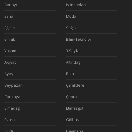
Sanayi
İş İnsanlari
Esnaf
Moda
Eğitim
Sağlık
Emlak
Bilim-Teknoloji
Yaşam
3.Sayfa
Akyurt
Altındağ
Ayaş
Bala
Beypazarı
Çamlıdere
Çankaya
Çubuk
Elmadağ
Etimesgut
Evren
Gölbaşı
Güdül
Haymana