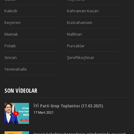
Kalecik
Kahraman Kazan
Keçiören
Kızılcahamam
Mamak
Nallıhan
Polatlı
Pursaklar
Sincan
Şereflikoçhisar
Yenimahalle
SON VIDEOLAR
İYİ Parti Grup Toplantısı (17.03.2021)
17 Mart 2021
Hayat Sokakta: Vatandaşın gündeminde ne var?