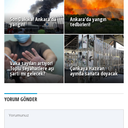
Son Dakika! Ankara'da
Ankara'da yangın
yangın!
tedbirleri!
Vaka sayıları artıyor!
Toplu seyahatlere aşı
Çankaya Haziran
şartı mı gelecek?
ayında sanata doyacak
YORUM GÖNDER