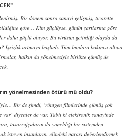
ECEK"
enirmiş. Bir dönem sonra sanayi gelişmiş, ticarette
pabildiğine göre… Kim güçlüyse, günün şartlarına göre
ler daha güçlü oluyor. Bu virüsün getirdiği olayda da
du? İşsizlik artmaya başladı. Tüm bunlara bakınca altına
firmalar, halkın da yönelmesiyle birlikte gümüş de
ecek.
rın yönelmesinden ötürü mü oldu?
iyle… Bir de şimdi, ‘röntgen filmlerinde gümüş çok
de var’ diyenler de var. Tabii ki elektronik sanayinde
ıra, tasarrufçuların da yöneldiği bir sistemden
k isteyen insanların, elindeki parayı değerlendirmek