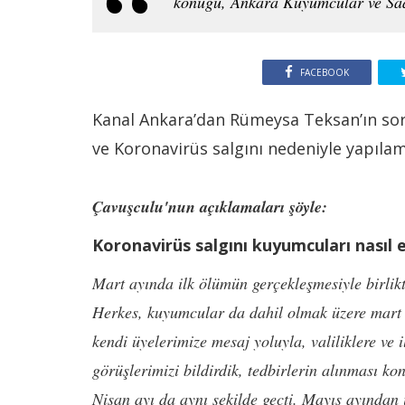
konuğu, Ankara Kuyumcular ve Saa
FACEBOOK
Kanal Ankara’dan Rümeysa Teksan’ın sorul
ve Koronavirüs salgını nedeniyle yapıla
Çavuşculu'nun açıklamaları şöyle:
Koronavirüs salgını kuyumcuları nasıl e
Mart ayında ilk ölümün gerçekleşmesiyle birlikte
Herkes, kuyumcular da dahil olmak üzere mart 
kendi üyelerimize mesaj yoluyla, valiliklere ve 
görüşlerimizi bildirdik, tedbirlerin alınması ko
Nisan ayı da aynı şekilde geçti. Mayıs ayından