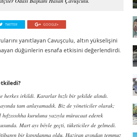
tçiler Odası Başkanı Hasan Çavuşculu.
TWITTER
GOOGLE+
arını yanıtlayan Cavuşculu, altın yükselişini
mayan düğünlerin esnafa etkisini değerlendirdi.
tkiledi?
 herkes irkildi. Kararlar hızlı bir şekilde alındı.
ayında tam anlayamadık. Biz de yöneticiler olarak;
il hıfzıssıhha kuruluna yazıyla müracaat ederek
nusunda. Mart ayı böyle geçti, tüketiciler de gelmedi.
 itibaren bir kıpırdanma oldu. Haziran ayından temmuz