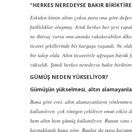
"HERKES NEREDEYSE BAKIR BİRİKTİR
Eskiden kimin altını çoksa para ona göre değerl
farklılıklar oluşmuş. Artık herkes her şeyi ya
ne ihtiyaç varsa onu anında yakalayabilen ülke
ticaret şekillerinde bir kargaşa yaşandı. Ne ol
bir talep oldu. Altın ticaretiyle uğraşan büyük 
yükseldi. Şimdi herkes neredeyse bakır biriktir
GÜMÜŞ NEDEN YÜKSELİYOR?
Gümüşün yükselmesi, altın alamayanla
Bana göre evet, altın alamayanların yönlenmes
kullanılıyor, çok röntgen çekiliyor onun etkisi 
hem altın hem gümüş kullanılıyor. Bunun yanı s
kaynaklandı bana göre. Bunlar da para kazanma