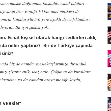
hemen maske dağıtımına başladık, esnaf odaları
diyesinin bize verdiği 10 bin adet maskeyi de
ğimizin katkılarıyla 5-6 yere ayaklı dezenfektanları
iyoruz. Bu işin şakası yok.
. Esnaf kişisel olarak hangi tedbirleri aldı,
da neler yaptınız? Bir de Türkiye çapında
isiniz?
mada biz de anında, meslektaşlarımıza duyurduk.
ızı ziyaret ettik, ikaz ettik. Çoğunun da kurallara
plastikten ya da camdan araya mesafe koydu;
 VERSİN"