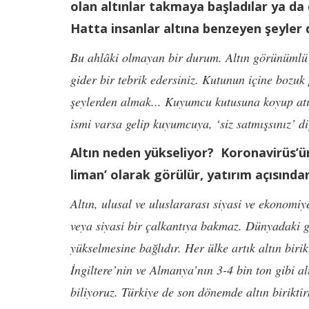
olan altınlar takmaya başladılar ya da 
Hatta insanlar altına benzeyen şeyler d
Bu ahlâki olmayan bir durum. Altın görünümlü b
gider bir tebrik edersiniz. Kutunun içine bozuk 
şeylerden almak... Kuyumcu kutusuna koyup at
ismi varsa gelip kuyumcuya, ‘siz satmışsınız’ d
Altın neden yükseliyor? Koronavirüs’ün
liman’ olarak görülür, yatırım açısınd
Altın, ulusal ve uluslararası siyasi ve ekonomi
veya siyasi bir çalkantıya bakmaz. Dünyadaki ge
yükselmesine bağlıdır. Her ülke artık altın birik
İngiltere’nin ve Almanya’nın 3-4 bin ton gibi a
biliyoruz. Türkiye de son dönemde altın birikt