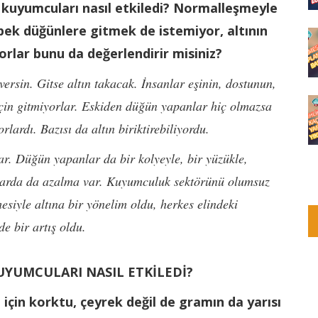
kuyumcuları nasıl etkiledi? Normalleşmeyle
 pek düğünlere gitmek de istemiyor, altının
orlar bunu da değerlendirir misiniz?
rsin. Gitse altın takacak. İnsanlar eşinin, dostunun,
çin gitmiyorlar. Eskiden düğün yapanlar hiç olmazsa
rlardı. Bazısı da altın biriktirebiliyordu.
r. Düğün yapanlar da bir kolyeyle, bir yüzükle,
akılarda da azalma var. Kuyumculuk sektörünü olumsuz
mesiyle altına bir yönelim oldu, herkes elindeki
e bir artış oldu.
YUMCULARI NASIL ETKİLEDİ?
 için korktu, çeyrek değil de gramın da yarısı