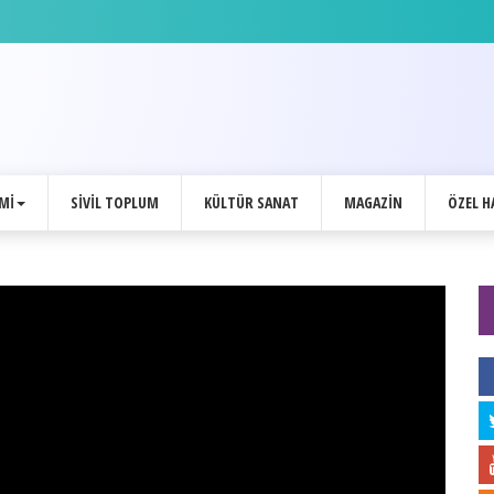
 Başkanı'ndan özel açıklamalar
MI
SIVIL TOPLUM
KÜLTÜR SANAT
MAGAZIN
ÖZEL H