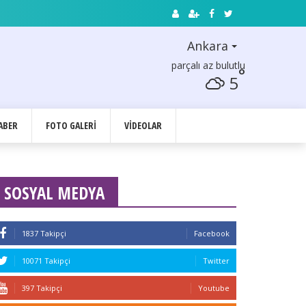
Ankara
parçalı az bulutlu
°
5
ABER
FOTO GALERI
VIDEOLAR
SOSYAL MEDYA
1837 Takipçi
Facebook
10071 Takipçi
Twitter
397 Takipçi
Youtube