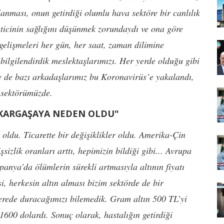
anması, onun getirdiği olumlu hava sektöre bir canlılık
eticinin sağlığını düşünmek zorundaydı ve ona göre
 gelişmeleri her gün, her saat, zaman dilimine
 bilgilendirdik meslektaşlarımızı. Her yerde olduğu gibi
 de bazı arkadaşlarımız bu Koronavirüs’e yakalandı,
ı sektörümüzde.
 KARGAŞAYA NEDEN OLDU"
 oldu. Ticarette bir değişiklikler oldu. Amerika-Çin
sizlik oranları arttı, hepimizin bildiği gibi... Avrupa
İspanya’da ölümlerin sürekli artmasıyla altının fiyatı
i, herkesin altın alması bizim sektörde de bir
rede duracağımızı bilemedik. Gram altın 500 TL’yi
 1600 dolardı. Sonuç olarak, hastalığın getirdiği