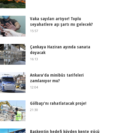
Vaka sayıları artıyor! Toplu
seyahatlere aşı şartı mı gelecek?
15:57
Çankaya Haziran ayında sanata
doyacak
16:13
Ankara'da minibüs tarifeleri
zamlanıyor mu?
12:04
Gölbaşı'nı rahatlatacak proje!
21:30
Başkentin hedefi köyden kente göçü