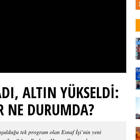
I, ALTIN YÜKSELDİ:
R NE DURUMDA?
uşulduğu tek program olan Esnaf İşi’nin yeni