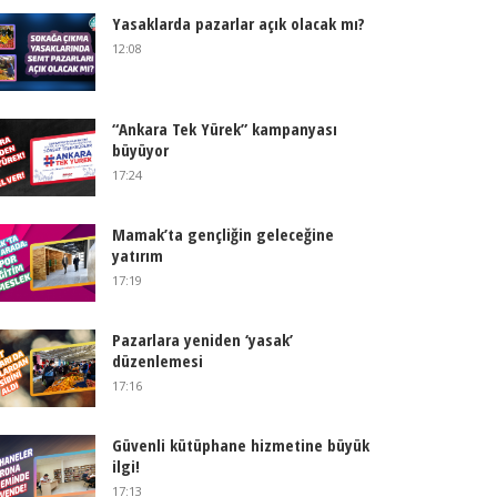
Yasaklarda pazarlar açık olacak mı?
12:08
“Ankara Tek Yürek” kampanyası
büyüyor
17:24
Mamak’ta gençliğin geleceğine
yatırım
17:19
Pazarlara yeniden ‘yasak’
düzenlemesi
17:16
Güvenli kütüphane hizmetine büyük
ilgi!
17:13