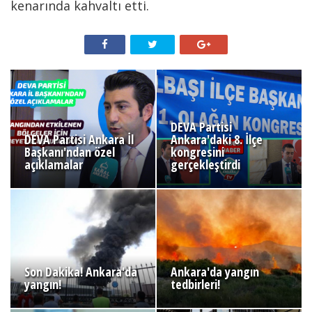
kenarında kahvaltı etti.
DEVA Partisi
DEVA Partisi Ankara İl
Ankara'daki 8. İlçe
Başkanı'ndan özel
kongresini
açıklamalar
gerçekleştirdi
Son Dakika! Ankara'da
Ankara'da yangın
yangın!
tedbirleri!