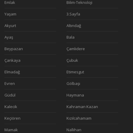
Emlak
Bilim-Teknoloji
Yaşam
3.Sayfa
Akyurt
Altındağ
Ayaş
Bala
Beypazarı
Çamlıdere
Çankaya
Çubuk
Elmadağ
Etimesgut
Evren
Gölbaşı
Güdül
Haymana
Kalecik
Kahraman Kazan
Keçiören
Kızılcahamam
Mamak
Nallıhan