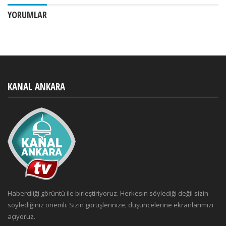
YORUMLAR
KANAL ANKARA
Haberciliği görüntü ile birleştiriyoruz. Herkesin söylediği değil sizin
söylediğiniz önemli. Sizin görüşlerinize, düşüncelerine ekranlarımızı
açıyoruz.